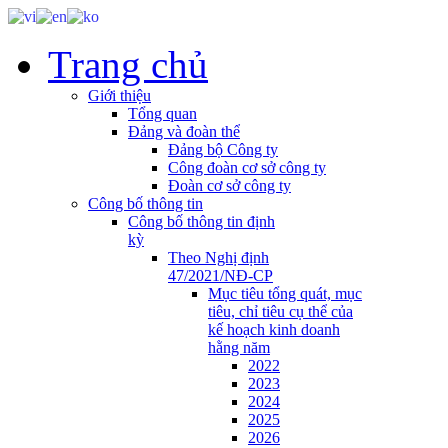
Trang chủ
Giới thiệu
Tổng quan
Đảng và đoàn thể
Đảng bộ Công ty
Công đoàn cơ sở công ty
Đoàn cơ sở công ty
Công bố thông tin
Công bố thông tin định
kỳ
Theo Nghị định
47/2021/NĐ-CP
Mục tiêu tổng quát, mục
tiêu, chỉ tiêu cụ thể của
kế hoạch kinh doanh
hằng năm
2022
2023
2024
2025
2026