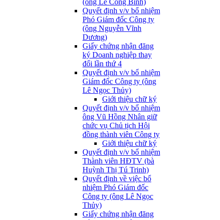
(ông Lê Công Bình)
Quyết định v/v bổ nhiệm
Phó Giám đốc Công ty
(ông Nguyễn Vĩnh
Dương)
Giấy chứng nhận đăng
ký Doanh nghiệp thay
đổi lần thứ 4
Quyết định v/v bổ nhiệm
Giám đốc Công ty (ông
Lê Ngọc Thủy)
Giới thiệu chữ ký
Quyết định v/v bổ nhiệm
ông Vũ Hồng Nhân giữ
chức vụ Chủ tịch Hội
đồng thành viên Công ty
Giới thiệu chữ ký
Quyết định v/v bổ nhiệm
Thành viên HĐTV (bà
Huỳnh Thị Tú Trinh)
Quyết định về việc bổ
nhiệm Phó Giám đốc
Công ty (ông Lê Ngọc
Thủy)
Giấy chứng nhận đăng