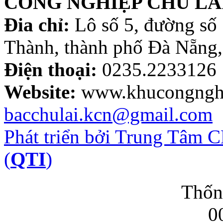
CÔNG NGHIỆP CHU LA
Đia chỉ:
Lô số 5, đường số
Thành, thành phố Đà Nẵng,
Điện thoại:
0235.2233126
Website:
www.khucongnghi
bacchulai.kcn@gmail.com
Phát triển bởi Trung Tâm
(
QTI
)
Thốn
0