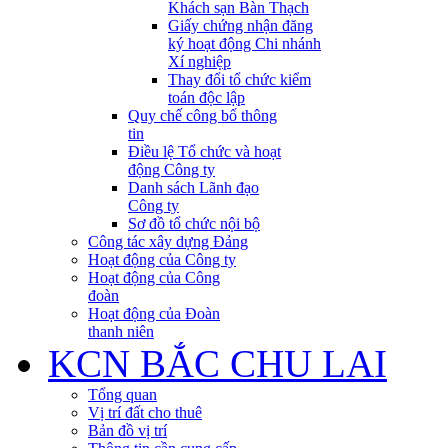
Khách sạn Bàn Thạch
Giấy chứng nhận đăng
ký hoạt động Chi nhánh
Xí nghiệp
Thay đổi tổ chức kiểm
toán độc lập
Quy chế công bố thông
tin
Điều lệ Tổ chức và hoạt
động Công ty
Danh sách Lãnh đạo
Công ty
Sơ đồ tổ chức nội bộ
Công tác xây dựng Đảng
Hoạt động của Công ty
Hoạt động của Công
đoàn
Hoạt động của Đoàn
thanh niên
KCN BẮC CHU LAI
Tổng quan
Vị trí đất cho thuê
Bản đồ vị trí