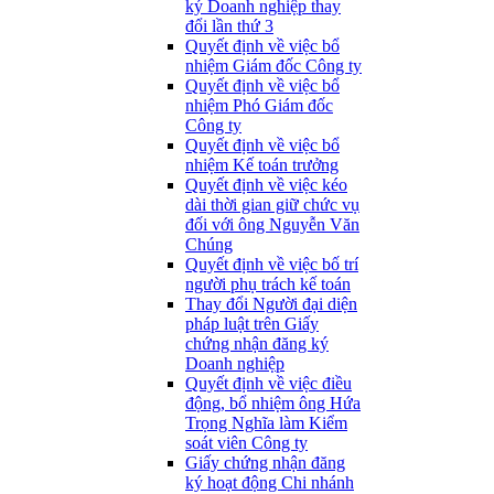
ký Doanh nghiệp thay
đổi lần thứ 3
Quyết định về việc bổ
nhiệm Giám đốc Công ty
Quyết định về việc bổ
nhiệm Phó Giám đốc
Công ty
Quyết định về việc bổ
nhiệm Kế toán trưởng
Quyết định về việc kéo
dài thời gian giữ chức vụ
đối với ông Nguyễn Văn
Chúng
Quyết định về việc bố trí
người phụ trách kế toán
Thay đổi Người đại diện
pháp luật trên Giấy
chứng nhận đăng ký
Doanh nghiệp
Quyết định về việc điều
động, bổ nhiệm ông Hứa
Trọng Nghĩa làm Kiểm
soát viên Công ty
Giấy chứng nhận đăng
ký hoạt động Chi nhánh