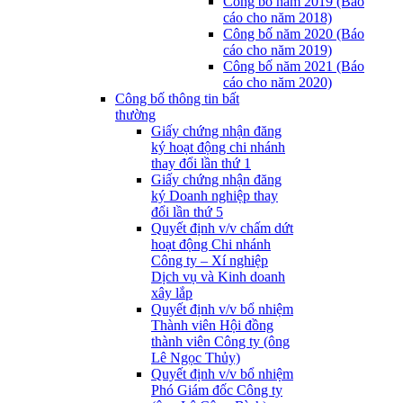
Công bố năm 2019 (Báo
cáo cho năm 2018)
Công bố năm 2020 (Báo
cáo cho năm 2019)
Công bố năm 2021 (Báo
cáo cho năm 2020)
Công bố thông tin bất
thường
Giấy chứng nhận đăng
ký hoạt động chi nhánh
thay đổi lần thứ 1
Giấy chứng nhận đăng
ký Doanh nghiệp thay
đổi lần thứ 5
Quyết định v/v chấm dứt
hoạt động Chi nhánh
Công ty – Xí nghiệp
Dịch vụ và Kinh doanh
xây lắp
Quyết định v/v bổ nhiệm
Thành viên Hội đồng
thành viên Công ty (ông
Lê Ngọc Thủy)
Quyết định v/v bổ nhiệm
Phó Giám đốc Công ty