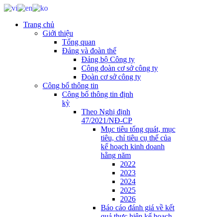
Trang chủ
Giới thiệu
Tổng quan
Đảng và đoàn thể
Đảng bộ Công ty
Công đoàn cơ sở công ty
Đoàn cơ sở công ty
Công bố thông tin
Công bố thông tin định
kỳ
Theo Nghị định
47/2021/NĐ-CP
Mục tiêu tổng quát, mục
tiêu, chỉ tiêu cụ thể của
kế hoạch kinh doanh
hằng năm
2022
2023
2024
2025
2026
Báo cáo đánh giá về kết
quả thực hiện kế hoạch