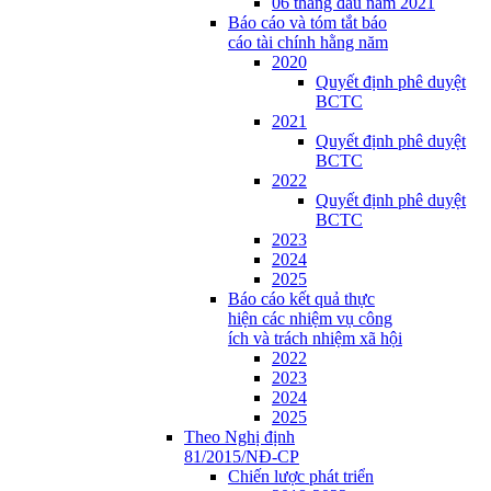
06 tháng đầu năm 2021
Báo cáo và tóm tắt báo
cáo tài chính hằng năm
2020
Quyết định phê duyệt
BCTC
2021
Quyết định phê duyệt
BCTC
2022
Quyết định phê duyệt
BCTC
2023
2024
2025
Báo cáo kết quả thực
hiện các nhiệm vụ công
ích và trách nhiệm xã hội
2022
2023
2024
2025
Theo Nghị định
81/2015/NĐ-CP
Chiến lược phát triển