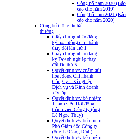
Công bố năm 2020 (Báo
cáo cho năm 2019)
Công bố năm 2021 (Báo
cáo cho năm 2020)
Công bố thông tin bất
thường
Giấy chứng nhận đăng
ký hoạt động chi nhánh
thay đổi lần thứ 1
Giấy chứng nhận đăng
ký Doanh nghiệp thay
đổi lần thứ 5
Quyết định v/v chấm dứt
hoạt động Chi nhánh
Công ty – Xí nghiệp
Dịch vụ và Kinh doanh
xây lắp
Quyết định v/v bổ nhiệm
Thành viên Hội đồng
thành viên Công ty (ông
Lê Ngọc Thủy)
Quyết định v/v bổ nhiệm
Phó Giám đốc Công ty
(ông Lê Công Bình)
Quyết định v/v bổ nhiệm