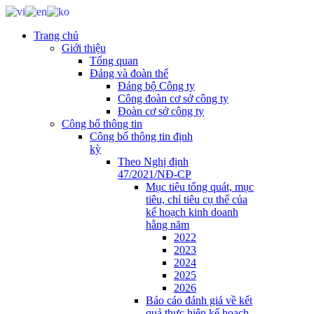
Trang chủ
Giới thiệu
Tổng quan
Đảng và đoàn thể
Đảng bộ Công ty
Công đoàn cơ sở công ty
Đoàn cơ sở công ty
Công bố thông tin
Công bố thông tin định
kỳ
Theo Nghị định
47/2021/NĐ-CP
Mục tiêu tổng quát, mục
tiêu, chỉ tiêu cụ thể của
kế hoạch kinh doanh
hằng năm
2022
2023
2024
2025
2026
Báo cáo đánh giá về kết
quả thực hiện kế hoạch