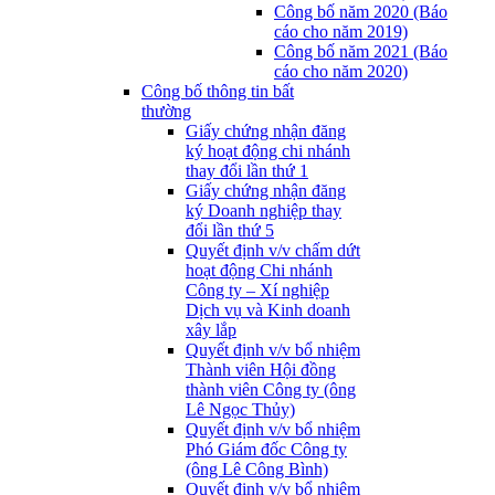
Công bố năm 2020 (Báo
cáo cho năm 2019)
Công bố năm 2021 (Báo
cáo cho năm 2020)
Công bố thông tin bất
thường
Giấy chứng nhận đăng
ký hoạt động chi nhánh
thay đổi lần thứ 1
Giấy chứng nhận đăng
ký Doanh nghiệp thay
đổi lần thứ 5
Quyết định v/v chấm dứt
hoạt động Chi nhánh
Công ty – Xí nghiệp
Dịch vụ và Kinh doanh
xây lắp
Quyết định v/v bổ nhiệm
Thành viên Hội đồng
thành viên Công ty (ông
Lê Ngọc Thủy)
Quyết định v/v bổ nhiệm
Phó Giám đốc Công ty
(ông Lê Công Bình)
Quyết định v/v bổ nhiệm