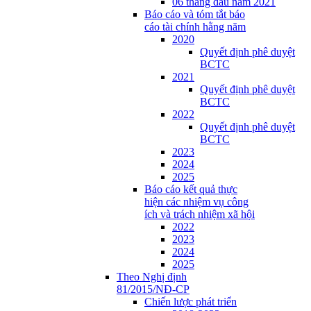
06 tháng đầu năm 2021
Báo cáo và tóm tắt báo
cáo tài chính hằng năm
2020
Quyết định phê duyệt
BCTC
2021
Quyết định phê duyệt
BCTC
2022
Quyết định phê duyệt
BCTC
2023
2024
2025
Báo cáo kết quả thực
hiện các nhiệm vụ công
ích và trách nhiệm xã hội
2022
2023
2024
2025
Theo Nghị định
81/2015/NĐ-CP
Chiến lược phát triển