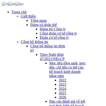
Trang chủ
Giới thiệu
Tổng quan
Đảng và đoàn thể
Đảng bộ Công ty
Công đoàn cơ sở công ty
Đoàn cơ sở công ty
Công bố thông tin
Công bố thông tin định
kỳ
Theo Nghị định
47/2021/NĐ-CP
Mục tiêu tổng quát, mục
tiêu, chỉ tiêu cụ thể của
kế hoạch kinh doanh
hằng năm
2022
2023
2024
2025
2026
Báo cáo đánh giá về kết
quả thực hiện kế hoạch