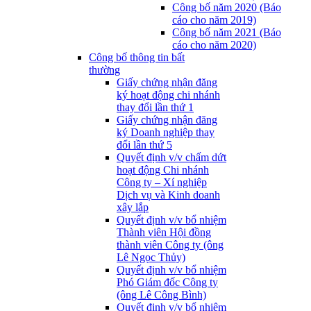
Công bố năm 2020 (Báo
cáo cho năm 2019)
Công bố năm 2021 (Báo
cáo cho năm 2020)
Công bố thông tin bất
thường
Giấy chứng nhận đăng
ký hoạt động chi nhánh
thay đổi lần thứ 1
Giấy chứng nhận đăng
ký Doanh nghiệp thay
đổi lần thứ 5
Quyết định v/v chấm dứt
hoạt động Chi nhánh
Công ty – Xí nghiệp
Dịch vụ và Kinh doanh
xây lắp
Quyết định v/v bổ nhiệm
Thành viên Hội đồng
thành viên Công ty (ông
Lê Ngọc Thủy)
Quyết định v/v bổ nhiệm
Phó Giám đốc Công ty
(ông Lê Công Bình)
Quyết định v/v bổ nhiệm