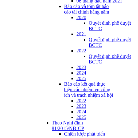
06 tháng đầu năm 2021
Báo cáo và tóm tắt báo
cáo tài chính hằng năm
2020
Quyết định phê duyệt
BCTC
2021
Quyết định phê duyệt
BCTC
2022
Quyết định phê duyệt
BCTC
2023
2024
2025
Báo cáo kết quả thực
hiện các nhiệm vụ công
ích và trách nhiệm xã hội
2022
2023
2024
2025
Theo Nghị định
81/2015/NĐ-CP
Chiến lược phát triển