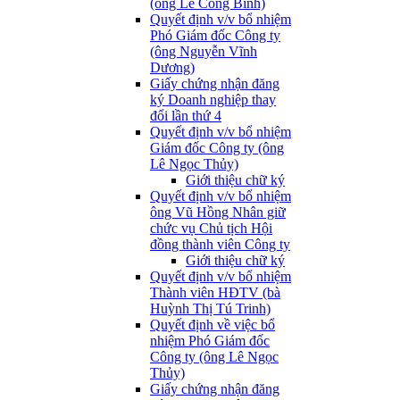
(ông Lê Công Bình)
Quyết định v/v bổ nhiệm
Phó Giám đốc Công ty
(ông Nguyễn Vĩnh
Dương)
Giấy chứng nhận đăng
ký Doanh nghiệp thay
đổi lần thứ 4
Quyết định v/v bổ nhiệm
Giám đốc Công ty (ông
Lê Ngọc Thủy)
Giới thiệu chữ ký
Quyết định v/v bổ nhiệm
ông Vũ Hồng Nhân giữ
chức vụ Chủ tịch Hội
đồng thành viên Công ty
Giới thiệu chữ ký
Quyết định v/v bổ nhiệm
Thành viên HĐTV (bà
Huỳnh Thị Tú Trinh)
Quyết định về việc bổ
nhiệm Phó Giám đốc
Công ty (ông Lê Ngọc
Thủy)
Giấy chứng nhận đăng