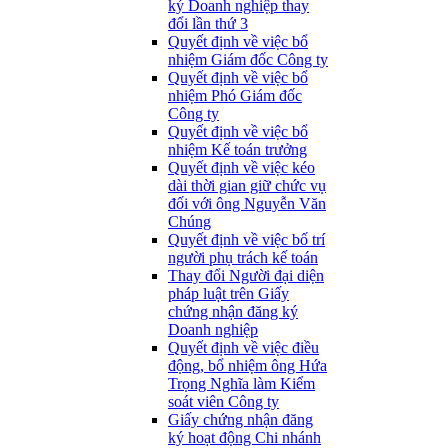
ký Doanh nghiệp thay
đổi lần thứ 3
Quyết định về việc bổ
nhiệm Giám đốc Công ty
Quyết định về việc bổ
nhiệm Phó Giám đốc
Công ty
Quyết định về việc bổ
nhiệm Kế toán trưởng
Quyết định về việc kéo
dài thời gian giữ chức vụ
đối với ông Nguyễn Văn
Chúng
Quyết định về việc bố trí
người phụ trách kế toán
Thay đổi Người đại diện
pháp luật trên Giấy
chứng nhận đăng ký
Doanh nghiệp
Quyết định về việc điều
động, bổ nhiệm ông Hứa
Trọng Nghĩa làm Kiểm
soát viên Công ty
Giấy chứng nhận đăng
ký hoạt động Chi nhánh