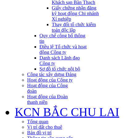
Khách sạn Bàn Thạch
Giấy chứng nhận đăng
ký hoạt động Chi nhánh
Xí nghiệp
Thay đổi tổ chức kiểm
toán độc lập
Quy chế công bố thông
tin
Điều lệ Tổ chức và hoạt
động Công ty
Danh sách Lãnh đạo
Công ty
Sơ đồ tổ chức nội bộ
Công tác xây dựng Đảng
Hoạt động của Công ty
Hoạt động của Công
đoàn
Hoạt động của Đoàn
thanh niên
KCN BẮC CHU LAI
Tổng quan
Vị trí đất cho thuê
Bản đồ vị trí