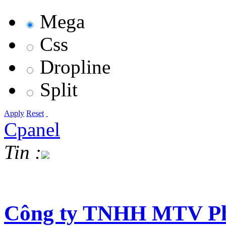
Mega
Css
Dropline
Split
Apply
Reset
Cpanel
Tin :
Công ty TNHH MTV Phá