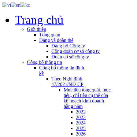
Trang chủ
Giới thiệu
Tổng quan
Đảng và đoàn thể
Đảng bộ Công ty
Công đoàn cơ sở công ty
Đoàn cơ sở công ty
Công bố thông tin
Công bố thông tin định
kỳ
Theo Nghị định
47/2021/NĐ-CP
Mục tiêu tổng quát, mục
tiêu, chỉ tiêu cụ thể của
kế hoạch kinh doanh
hằng năm
2022
2023
2024
2025
2026