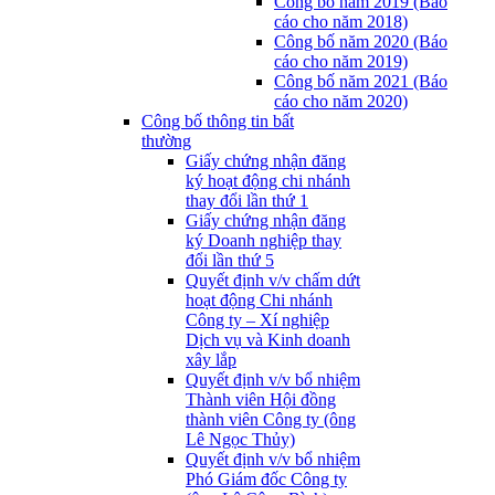
Công bố năm 2019 (Báo
cáo cho năm 2018)
Công bố năm 2020 (Báo
cáo cho năm 2019)
Công bố năm 2021 (Báo
cáo cho năm 2020)
Công bố thông tin bất
thường
Giấy chứng nhận đăng
ký hoạt động chi nhánh
thay đổi lần thứ 1
Giấy chứng nhận đăng
ký Doanh nghiệp thay
đổi lần thứ 5
Quyết định v/v chấm dứt
hoạt động Chi nhánh
Công ty – Xí nghiệp
Dịch vụ và Kinh doanh
xây lắp
Quyết định v/v bổ nhiệm
Thành viên Hội đồng
thành viên Công ty (ông
Lê Ngọc Thủy)
Quyết định v/v bổ nhiệm
Phó Giám đốc Công ty