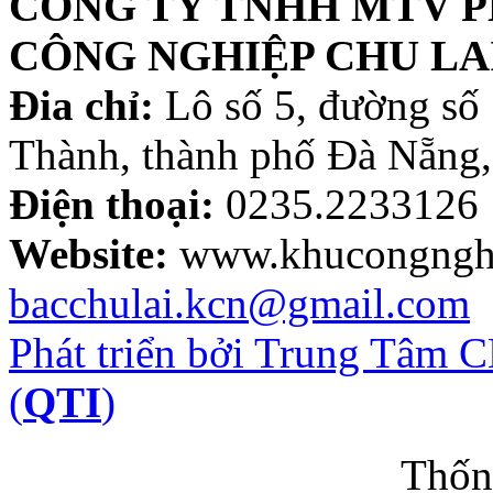
CÔNG TY TNHH MTV P
CÔNG NGHIỆP CHU LA
Đia chỉ:
Lô số 5, đường số
Thành, thành phố Đà Nẵng,
Điện thoại:
0235.2233126
Website:
www.khucongnghi
bacchulai.kcn@gmail.com
Phát triển bởi Trung Tâm
(
QTI
)
Thốn