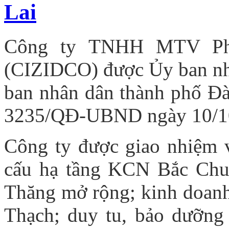
Lai
Công ty TNHH MTV Phá
(CIZIDCO) được
Ủy ban n
ban nhân dân
thành phố Đ
3235/QĐ-UBND ngày 10/1
Công ty được giao nhiệm v
cấu hạ tầng KCN Bắc Ch
Thăng mở rộng
;
kinh doan
Thạch;
duy tu, bảo dưỡng 