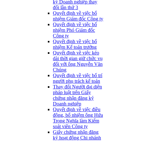
ký Doanh nghiệp thay
đổi lần thứ 3
Quyết định về việc bổ
nhiệm Giám đốc Công ty
Quyết định về việc bổ
nhiệm Phó Giám đốc
Công ty
Quyết định về việc bổ
nhiệm Kế toán trưởng
Quyết định về việc kéo
dài thời gian giữ chức vụ
đối với ông Nguyễn Văn
Chúng
Quyết định về việc bố trí
người phụ trách kế toán
Thay đổi Người đại diện
pháp luật trên Giấy
chứng nhận đăng ký
Doanh nghiệp
Quyết định về việc điều
động, bổ nhiệm ông Hứa
Trọng Nghĩa làm Kiểm
soát viên Công ty
Giấy chứng nhận đăng
ký hoạt động Chi nhánh