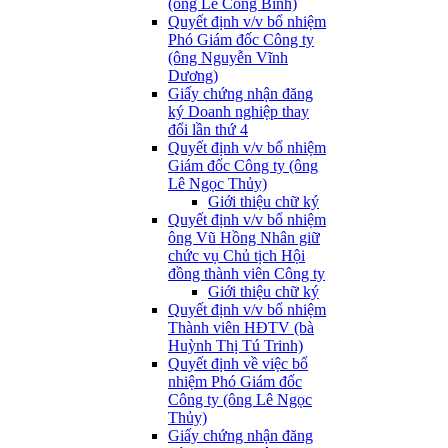
(ông Lê Công Bình)
Quyết định v/v bổ nhiệm
Phó Giám đốc Công ty
(ông Nguyễn Vĩnh
Dương)
Giấy chứng nhận đăng
ký Doanh nghiệp thay
đổi lần thứ 4
Quyết định v/v bổ nhiệm
Giám đốc Công ty (ông
Lê Ngọc Thủy)
Giới thiệu chữ ký
Quyết định v/v bổ nhiệm
ông Vũ Hồng Nhân giữ
chức vụ Chủ tịch Hội
đồng thành viên Công ty
Giới thiệu chữ ký
Quyết định v/v bổ nhiệm
Thành viên HĐTV (bà
Huỳnh Thị Tú Trinh)
Quyết định về việc bổ
nhiệm Phó Giám đốc
Công ty (ông Lê Ngọc
Thủy)
Giấy chứng nhận đăng