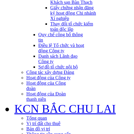
Khách sạn Bàn Thạch
Giấy chứng nhận đăng
ký hoạt động Chi nhánh
Xí nghiệp
Thay đổi tổ chức kiểm
toán độc lập
Quy chế công bố thông
tin
Điều lệ Tổ chức và hoạt
động Công ty
Danh sách Lãnh đạo
Công ty
Sơ đồ tổ chức nội bộ
Công tác xây dựng Đảng
Hoạt động của Công ty
Hoạt động của Công
đoàn
Hoạt động của Đoàn
thanh niên
KCN BẮC CHU LAI
Tổng quan
Vị trí đất cho thuê
Bản đồ vị trí