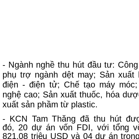
- Ngành nghề thu hút đầu tư: Công
phụ trợ ngành dệt may; Sản xuất li
điện - điện tử; Chế tạo máy móc
nghệ cao;
Sản xuất thuốc, hóa dượ
xuất sản phầm từ plastic.
- KCN Tam Thăng đã thu hút đ
đó
,
20 dự án vốn FDI, với tổng v
821,08
triệu USD
và
04 dự án tron