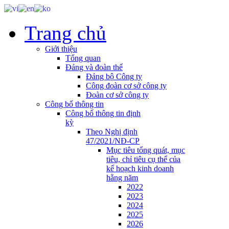
Trang chủ
Giới thiệu
Tổng quan
Đảng và đoàn thể
Đảng bộ Công ty
Công đoàn cơ sở công ty
Đoàn cơ sở công ty
Công bố thông tin
Công bố thông tin định
kỳ
Theo Nghị định
47/2021/NĐ-CP
Mục tiêu tổng quát, mục
tiêu, chỉ tiêu cụ thể của
kế hoạch kinh doanh
hằng năm
2022
2023
2024
2025
2026