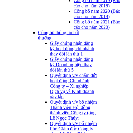
Công bố năm 2019 (Báo
cáo cho năm 2018)
Công bố năm 2020 (Báo
cáo cho năm 2019)
Công bố năm 2021 (Báo
cáo cho năm 2020)
Công bố thông tin bất
thường
Giấy chứng nhận đăng
ký hoạt động chi nhánh
thay đổi lần thứ 1
Giấy chứng nhận đăng
ký Doanh nghiệp thay
đổi lần thứ 5
Quyết định v/v chấm dứt
hoạt động Chi nhánh
Công ty – Xí nghiệp
Dịch vụ và Kinh doanh
xây lắp
Quyết định v/v bổ nhiệm
Thành viên Hội đồng
thành viên Công ty (ông
Lê Ngọc Thủy)
Quyết định v/v bổ nhiệm
Phó Giám đốc Công ty