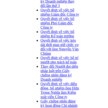
ký Doanh nghiệp thay
đổi lần thứ 3
Quyết định về việc bổ
nhiệm Giám đốc Công ty
Quyết định về việc bổ
nhiệm Phó Giám đốc
Công ty
Quyết định về việc bổ
nhiệm Kế toán trưởng
Quyết định về việc kéo
dài thời gian giữ chức vụ
đối với ông Nguyễn Văn
Chúng
Quyết định về việc bố trí
người phụ trách kế toán
Thay đổi Người đại diện
pháp luật trên Giấy
chứng nhận đăng ký
Doanh nghiệp
Quyết định về việc điều
động, bổ nhiệm ông Hứa
Trọng Nghĩa làm Kiểm
soát viên Công ty
Giấy chứng nhận đăng
ký hoạt động Chi nhánh