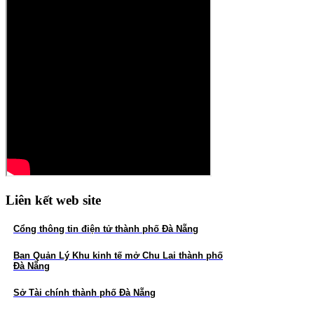
CIZIDCO tổ chức họp để thông tin, trao đổi
và thống nhất các nội dung về công tác bảo
vệ môi trường tại KCN Tam Thăng và
KCN Tam Thăng mở rộng.
CÔNG TY TNHH MTV PHÁT TRIỂN
HẠ TẦNG KCN CHU LAI GẶP MẶT
ĐẦU NĂM 2026
CIZIDCO tổ chức Hội nghị tổng kết công
tác xây dựng Đảng năm 2025, triển khai
phương hướng, nhiệm vụ năm 2026 và Hội
nghị Người lao động năm 2026.
Liên kết web site
Cổng thông tin điện tử t
hành phố Đà Nẵng
Ban Quản Lý
Khu kinh tế mở Chu Lai thành phố
Đà Nẵng
Sở Tài chính thành phố Đà Nẵng