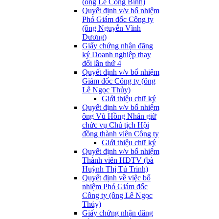
(ông Lê Công Bình)
Quyết định v/v bổ nhiệm
Phó Giám đốc Công ty
(ông Nguyễn Vĩnh
Dương)
Giấy chứng nhận đăng
ký Doanh nghiệp thay
đổi lần thứ 4
Quyết định v/v bổ nhiệm
Giám đốc Công ty (ông
Lê Ngọc Thủy)
Giới thiệu chữ ký
Quyết định v/v bổ nhiệm
ông Vũ Hồng Nhân giữ
chức vụ Chủ tịch Hội
đồng thành viên Công ty
Giới thiệu chữ ký
Quyết định v/v bổ nhiệm
Thành viên HĐTV (bà
Huỳnh Thị Tú Trinh)
Quyết định về việc bổ
nhiệm Phó Giám đốc
Công ty (ông Lê Ngọc
Thủy)
Giấy chứng nhận đăng