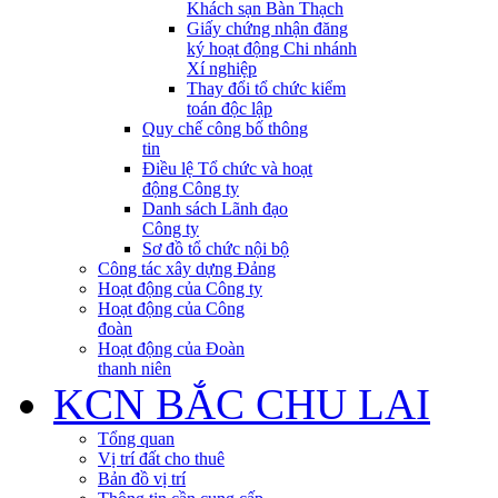
Khách sạn Bàn Thạch
Giấy chứng nhận đăng
ký hoạt động Chi nhánh
Xí nghiệp
Thay đổi tổ chức kiểm
toán độc lập
Quy chế công bố thông
tin
Điều lệ Tổ chức và hoạt
động Công ty
Danh sách Lãnh đạo
Công ty
Sơ đồ tổ chức nội bộ
Công tác xây dựng Đảng
Hoạt động của Công ty
Hoạt động của Công
đoàn
Hoạt động của Đoàn
thanh niên
KCN BẮC CHU LAI
Tổng quan
Vị trí đất cho thuê
Bản đồ vị trí