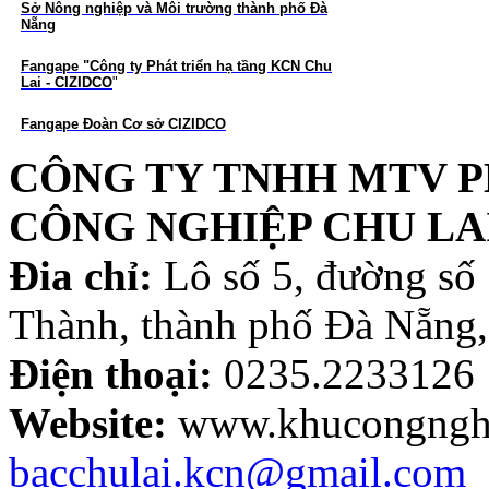
Sở Nông nghiệp và Môi trường thành phố Đà
Nẵng
Fangape "Công ty Phát triển hạ tầng KCN Chu
Lai - CIZIDCO
"
Fangape Đoàn Cơ sở CIZIDCO
CÔNG TY TNHH MTV P
CÔNG NGHIỆP CHU LA
Đia chỉ:
Lô số 5, đường số
Thành, thành phố Đà Nẵng,
Điện thoại:
0235.2233126
Website:
www.khucongnghi
bacchulai.kcn@gmail.com