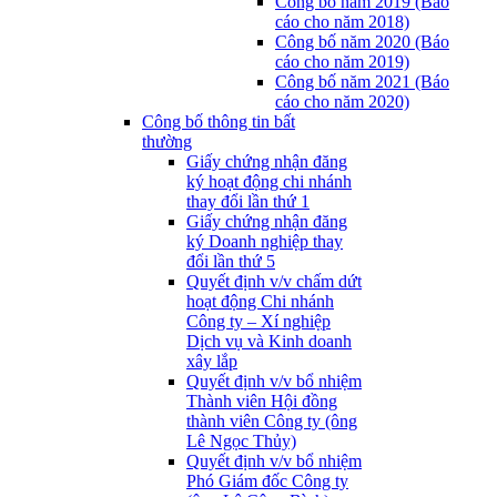
Công bố năm 2019 (Báo
cáo cho năm 2018)
Công bố năm 2020 (Báo
cáo cho năm 2019)
Công bố năm 2021 (Báo
cáo cho năm 2020)
Công bố thông tin bất
thường
Giấy chứng nhận đăng
ký hoạt động chi nhánh
thay đổi lần thứ 1
Giấy chứng nhận đăng
ký Doanh nghiệp thay
đổi lần thứ 5
Quyết định v/v chấm dứt
hoạt động Chi nhánh
Công ty – Xí nghiệp
Dịch vụ và Kinh doanh
xây lắp
Quyết định v/v bổ nhiệm
Thành viên Hội đồng
thành viên Công ty (ông
Lê Ngọc Thủy)
Quyết định v/v bổ nhiệm
Phó Giám đốc Công ty