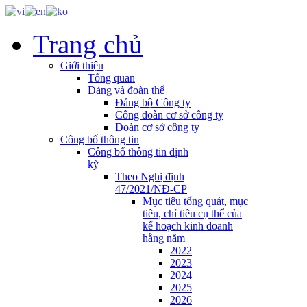
Trang chủ
Giới thiệu
Tổng quan
Đảng và đoàn thể
Đảng bộ Công ty
Công đoàn cơ sở công ty
Đoàn cơ sở công ty
Công bố thông tin
Công bố thông tin định
kỳ
Theo Nghị định
47/2021/NĐ-CP
Mục tiêu tổng quát, mục
tiêu, chỉ tiêu cụ thể của
kế hoạch kinh doanh
hằng năm
2022
2023
2024
2025
2026