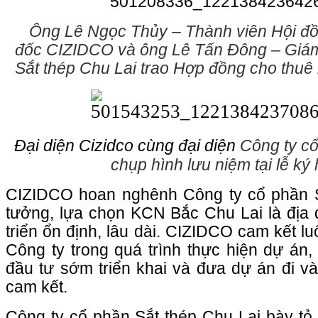
Ông Lê Ngọc Thủy – Thành viên Hội đồ
đốc
CIZIDCO và ông
Lê Tấn Đông – Giá
Sắt thép Chu Lai
trao Hợp đồng cho thuê 
Đại diện Cizidco cùng đại diện
Công ty
cổ
chụp hình lưu niệm tại lễ ký
CIZIDCO hoan nghênh Công ty cổ phần Sắ
tưởng, lựa chọn KCN Bắc Chu Lai là địa 
triển ổn định, lâu dài. CIZIDCO cam kết l
Công ty trong quá trình thực hiện dự án,
đầu tư sớm triển khai và đưa dự án đi v
cam kết.
Công ty cổ phần Sắt thép Chu Lai bày tỏ 