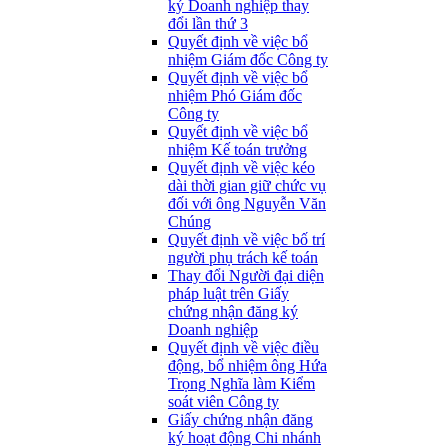
ký Doanh nghiệp thay
đổi lần thứ 3
Quyết định về việc bổ
nhiệm Giám đốc Công ty
Quyết định về việc bổ
nhiệm Phó Giám đốc
Công ty
Quyết định về việc bổ
nhiệm Kế toán trưởng
Quyết định về việc kéo
dài thời gian giữ chức vụ
đối với ông Nguyễn Văn
Chúng
Quyết định về việc bố trí
người phụ trách kế toán
Thay đổi Người đại diện
pháp luật trên Giấy
chứng nhận đăng ký
Doanh nghiệp
Quyết định về việc điều
động, bổ nhiệm ông Hứa
Trọng Nghĩa làm Kiểm
soát viên Công ty
Giấy chứng nhận đăng
ký hoạt động Chi nhánh