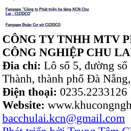
Fangape "Công ty Phát triển hạ tầng KCN Chu
Lai - CIZIDCO
"
Fangape Đoàn Cơ sở CIZIDCO
CÔNG TY TNHH MTV P
CÔNG NGHIỆP CHU LA
Đia chỉ:
Lô số 5, đường số
Thành, thành phố Đà Nẵng,
Điện thoại:
0235.2233126
Website:
www.khucongnghi
bacchulai.kcn@gmail.com