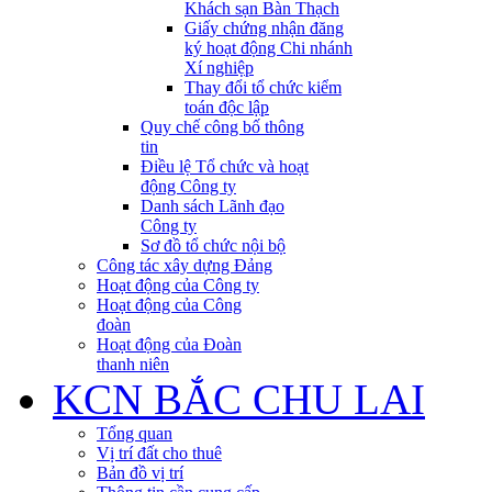
Khách sạn Bàn Thạch
Giấy chứng nhận đăng
ký hoạt động Chi nhánh
Xí nghiệp
Thay đổi tổ chức kiểm
toán độc lập
Quy chế công bố thông
tin
Điều lệ Tổ chức và hoạt
động Công ty
Danh sách Lãnh đạo
Công ty
Sơ đồ tổ chức nội bộ
Công tác xây dựng Đảng
Hoạt động của Công ty
Hoạt động của Công
đoàn
Hoạt động của Đoàn
thanh niên
KCN BẮC CHU LAI
Tổng quan
Vị trí đất cho thuê
Bản đồ vị trí