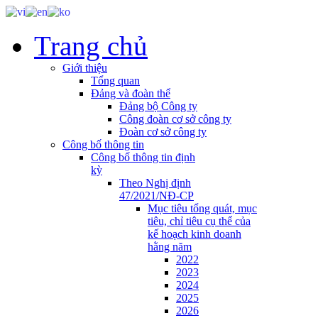
Trang chủ
Giới thiệu
Tổng quan
Đảng và đoàn thể
Đảng bộ Công ty
Công đoàn cơ sở công ty
Đoàn cơ sở công ty
Công bố thông tin
Công bố thông tin định
kỳ
Theo Nghị định
47/2021/NĐ-CP
Mục tiêu tổng quát, mục
tiêu, chỉ tiêu cụ thể của
kế hoạch kinh doanh
hằng năm
2022
2023
2024
2025
2026