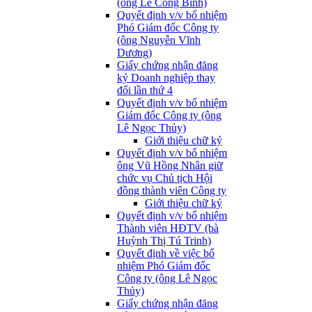
(ông Lê Công Bình)
Quyết định v/v bổ nhiệm
Phó Giám đốc Công ty
(ông Nguyễn Vĩnh
Dương)
Giấy chứng nhận đăng
ký Doanh nghiệp thay
đổi lần thứ 4
Quyết định v/v bổ nhiệm
Giám đốc Công ty (ông
Lê Ngọc Thủy)
Giới thiệu chữ ký
Quyết định v/v bổ nhiệm
ông Vũ Hồng Nhân giữ
chức vụ Chủ tịch Hội
đồng thành viên Công ty
Giới thiệu chữ ký
Quyết định v/v bổ nhiệm
Thành viên HĐTV (bà
Huỳnh Thị Tú Trinh)
Quyết định về việc bổ
nhiệm Phó Giám đốc
Công ty (ông Lê Ngọc
Thủy)
Giấy chứng nhận đăng