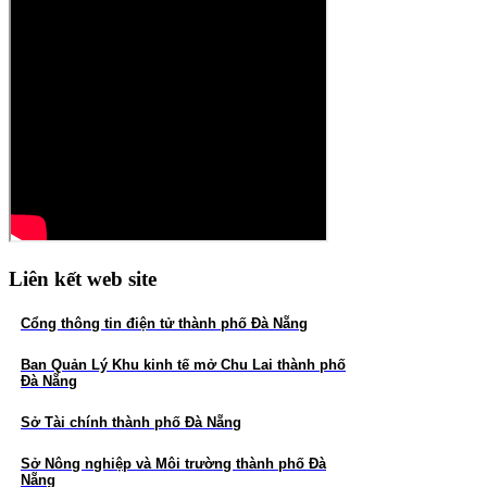
vệ môi trường tại KCN Tam Thăng và
KCN Tam Thăng mở rộng.
CÔNG TY TNHH MTV PHÁT TRIỂN
HẠ TẦNG KCN CHU LAI GẶP MẶT
ĐẦU NĂM 2026
CIZIDCO tổ chức Hội nghị tổng kết công
tác xây dựng Đảng năm 2025, triển khai
phương hướng, nhiệm vụ năm 2026 và Hội
nghị Người lao động năm 2026.
Liên kết web site
Cổng thông tin điện tử t
hành phố Đà Nẵng
Ban Quản Lý
Khu kinh tế mở Chu Lai thành phố
Đà Nẵng
Sở Tài chính thành phố Đà Nẵng
Sở Nông nghiệp và Môi trường thành phố Đà
Nẵng