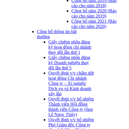
Công bố năm 2019 (Báo
cáo cho năm 2018)
Công bố năm 2020 (Báo
cáo cho năm 2019)
Công bố năm 2021 (Báo
cáo cho năm 2020)
Công bố thông tin bất
thường
Giấy chứng nhận đăng
ký hoạt động chi nhánh
thay đổi lần thứ 1
Giấy chứng nhận đăng
ký Doanh nghiệp thay
đổi lần thứ 5
Quyết định v/v chấm dứt
hoạt động Chi nhánh
Công ty – Xí nghiệp
Dịch vụ và Kinh doanh
xây lắp
Quyết định v/v bổ nhiệm
Thành viên Hội đồng
thành viên Công ty (ông
Lê Ngọc Thủy)
Quyết định v/v bổ nhiệm
Phó Giám đốc Công ty