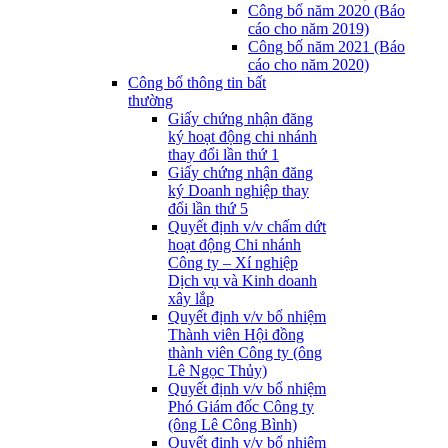
Công bố năm 2020 (Báo
cáo cho năm 2019)
Công bố năm 2021 (Báo
cáo cho năm 2020)
Công bố thông tin bất
thường
Giấy chứng nhận đăng
ký hoạt động chi nhánh
thay đổi lần thứ 1
Giấy chứng nhận đăng
ký Doanh nghiệp thay
đổi lần thứ 5
Quyết định v/v chấm dứt
hoạt động Chi nhánh
Công ty – Xí nghiệp
Dịch vụ và Kinh doanh
xây lắp
Quyết định v/v bổ nhiệm
Thành viên Hội đồng
thành viên Công ty (ông
Lê Ngọc Thủy)
Quyết định v/v bổ nhiệm
Phó Giám đốc Công ty
(ông Lê Công Bình)
Quyết định v/v bổ nhiệm