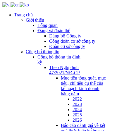
Trang chủ
Giới thiệu
Tổng quan
Đảng và đoàn thể
Đảng bộ Công ty
Công đoàn cơ sở công ty
Đoàn cơ sở công ty
Công bố thông tin
Công bố thông tin định
kỳ
Theo Nghị định
47/2021/NĐ-CP
Mục tiêu tổng quát, mục
tiêu, chỉ tiêu cụ thể của
kế hoạch kinh doanh
hằng năm
2022
2023
2024
2025
2026
Báo cáo đánh giá về kết
quả thực hiện kế hoạch