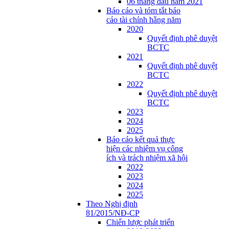
06 tháng đầu năm 2021
Báo cáo và tóm tắt báo
cáo tài chính hằng năm
2020
Quyết định phê duyệt
BCTC
2021
Quyết định phê duyệt
BCTC
2022
Quyết định phê duyệt
BCTC
2023
2024
2025
Báo cáo kết quả thực
hiện các nhiệm vụ công
ích và trách nhiệm xã hội
2022
2023
2024
2025
Theo Nghị định
81/2015/NĐ-CP
Chiến lược phát triển