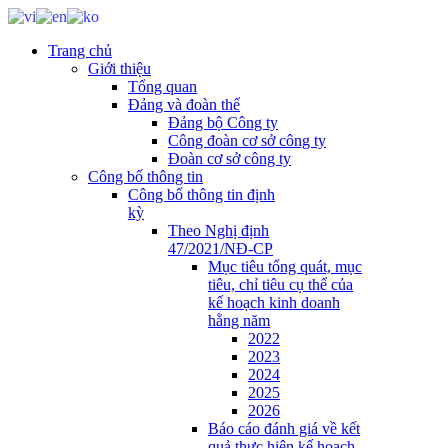
Trang chủ
Giới thiệu
Tổng quan
Đảng và đoàn thể
Đảng bộ Công ty
Công đoàn cơ sở công ty
Đoàn cơ sở công ty
Công bố thông tin
Công bố thông tin định
kỳ
Theo Nghị định
47/2021/NĐ-CP
Mục tiêu tổng quát, mục
tiêu, chỉ tiêu cụ thể của
kế hoạch kinh doanh
hằng năm
2022
2023
2024
2025
2026
Báo cáo đánh giá về kết
quả thực hiện kế hoạch