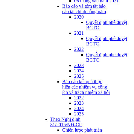
06 tháng đầu năm 2021
Báo cáo và tóm tắt báo
cáo tài chính hằng năm
2020
Quyết định phê duyệt
BCTC
2021
Quyết định phê duyệt
BCTC
2022
Quyết định phê duyệt
BCTC
2023
2024
2025
Báo cáo kết quả thực
hiện các nhiệm vụ công
ích và trách nhiệm xã hội
2022
2023
2024
2025
Theo Nghị định
81/2015/NĐ-CP
Chiến lược phát triển