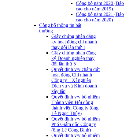
Công bố năm 2020 (Báo
cáo cho năm 2019)
Công bố năm 2021 (Báo
cáo cho năm 2020)
Công bố thông tin bất
thường
Giấy chứng nhận đăng
ký hoạt động chi nhánh
thay đổi lần thứ 1
Giấy chứng nhận đăng
ký Doanh nghiệp thay
đổi lần thứ 5
Quyết định v/v chấm dứt
hoạt động Chi nhánh
Công ty – Xí nghiệp
Dịch vụ và Kinh doanh
xây lắp
Quyết định v/v bổ nhiệm
Thành viên Hội đồng
thành viên Công ty (ông
Lê Ngọc Thủy)
Quyết định v/v bổ nhiệm
Phó Giám đốc Công ty
(ông Lê Công Bình)
Quyết định v/v bổ nhiệm