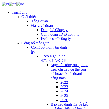
Trang chủ
Giới thiệu
Tổng quan
Đảng và đoàn thể
Đảng bộ Công ty
Công đoàn cơ sở công ty
Đoàn cơ sở công ty
Công bố thông tin
Công bố thông tin định
kỳ
Theo Nghị định
47/2021/NĐ-CP
Mục tiêu tổng quát, mục
tiêu, chỉ tiêu cụ thể của
kế hoạch kinh doanh
hằng năm
2022
2023
2024
2025
2026
Báo cáo đánh giá về kết
quả thực hiện kế hoạch