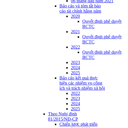
06 tháng đầu năm 2021
Báo cáo và tóm tắt báo
cáo tài chính hằng năm
2020
Quyết định phê duyệt
BCTC
2021
Quyết định phê duyệt
BCTC
2022
Quyết định phê duyệt
BCTC
2023
2024
2025
Báo cáo kết quả thực
hiện các nhiệm vụ công
ích và trách nhiệm xã hội
2022
2023
2024
2025
Theo Nghị định
81/2015/NĐ-CP
Chiến lược phát triển