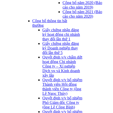
Công bố năm 2020 (Báo
cáo cho năm 2019)
Công bố năm 2021 (Báo
cáo cho năm 2020)
Công bố thông tin bất
thường
Giấy chứng nhận đăng
ký hoạt động chi nhánh
thay đổi lần thứ 1
Giấy chứng nhận đăng
ký Doanh nghiệp thay
đổi lần thứ 5
Quyết định v/v chấm dứt
hoạt động Chi nhánh
Công ty – Xí nghiệp
Dịch vụ và Kinh doanh
xây lắp
Quyết định v/v bổ nhiệm
Thành viên Hội đồng
thành viên Công ty (ông
Lê Ngọc Thủy)
Quyết định v/v bổ nhiệm
Phó Giám đốc Công ty
(ông Lê Công Bình)
Quyết định v/v bổ nhiệm